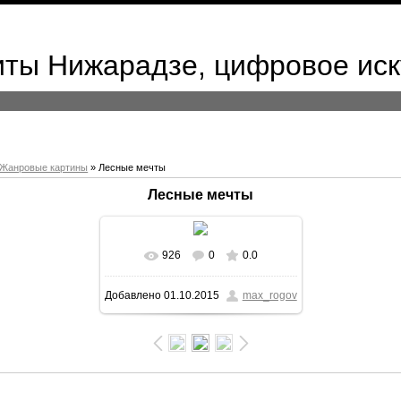
иты Нижарадзе, цифровое иск
Жанровые картины
» Лесные мечты
Лесные мечты
926
0
0.0
В реальном размере
533x768
/
Добавлено
01.10.2015
max_rogov
71.7Kb