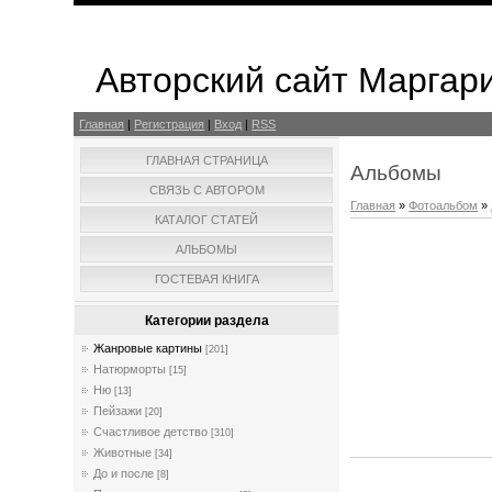
Авторский сайт Маргар
Главная
|
Регистрация
|
Вход
|
RSS
ГЛАВНАЯ СТРАНИЦА
Альбомы
СВЯЗЬ С АВТОРОМ
Главная
»
Фотоальбом
»
КАТАЛОГ СТАТЕЙ
АЛЬБОМЫ
ГОСТЕВАЯ КНИГА
Категории раздела
Жанровые картины
[201]
Натюрморты
[15]
Ню
[13]
Пейзажи
[20]
Счастливое детство
[310]
Животные
[34]
До и после
[8]