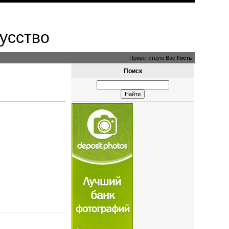
усство
Приветствую Вас
Гость
Поиск