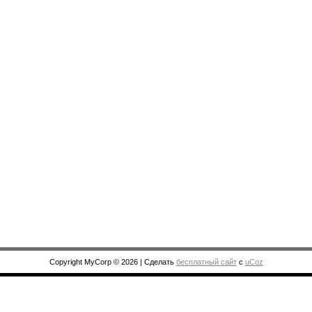
Copyright MyCorp © 2026
|
Сделать
бесплатный сайт
с
uCoz