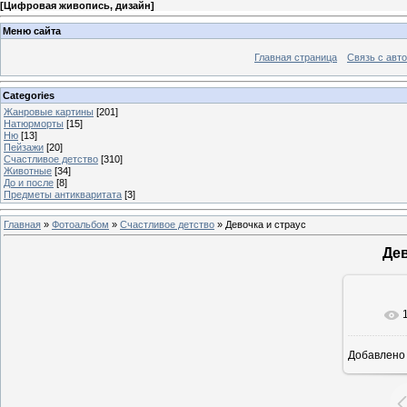
[
Цифровая живопись, дизайн
]
Меню сайта
Главная страница
Связь с авт
Categories
Жанровые картины
[201]
Натюрморты
[15]
Ню
[13]
Пейзажи
[20]
Счастливое детство
[310]
Животные
[34]
До и после
[8]
Предметы антикваритата
[3]
Главная
»
Фотоальбом
»
Счастливое детство
» Девочка и страус
Дев
В ре
Добавлено