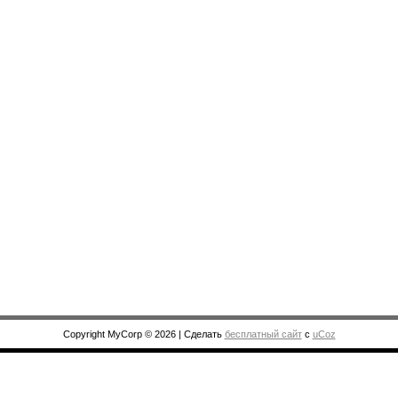
Copyright MyCorp © 2026
|
Сделать
бесплатный сайт
с
uCoz