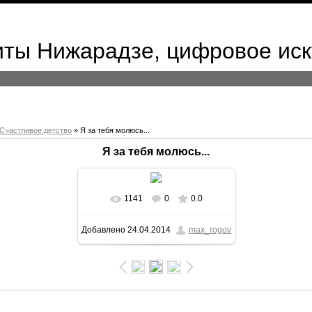
иты Нижарадзе, цифровое иск
Счастливое детство
» Я за тебя молюсь...
Я за тебя молюсь...
1141
0
0.0
В реальном размере
542x768
/
Добавлено
24.04.2014
max_rogov
62.1Kb