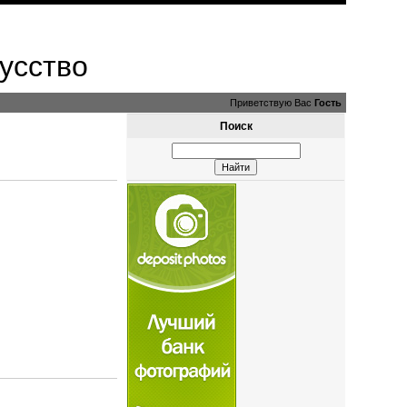
усство
Приветствую Вас
Гость
Поиск