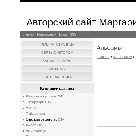
Авторский сайт Маргар
Главная
|
Регистрация
|
Вход
|
RSS
ГЛАВНАЯ СТРАНИЦА
Альбомы
СВЯЗЬ С АВТОРОМ
Главная
»
Фотоальбом
»
КАТАЛОГ СТАТЕЙ
АЛЬБОМЫ
ГОСТЕВАЯ КНИГА
Категории раздела
Жанровые картины
[201]
Натюрморты
[15]
Ню
[13]
Пейзажи
[20]
Счастливое детство
[310]
Животные
[34]
До и после
[8]