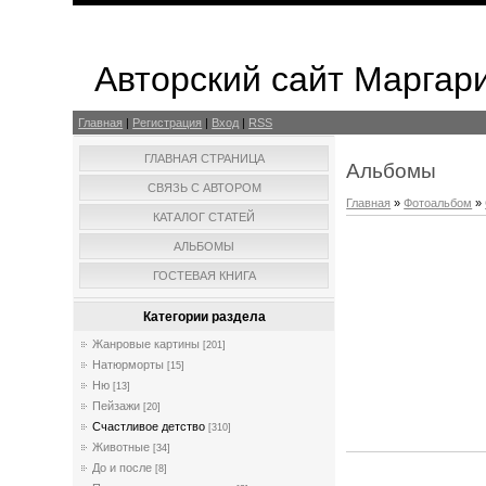
Авторский сайт Маргар
Главная
|
Регистрация
|
Вход
|
RSS
ГЛАВНАЯ СТРАНИЦА
Альбомы
СВЯЗЬ С АВТОРОМ
Главная
»
Фотоальбом
»
КАТАЛОГ СТАТЕЙ
АЛЬБОМЫ
ГОСТЕВАЯ КНИГА
Категории раздела
Жанровые картины
[201]
Натюрморты
[15]
Ню
[13]
Пейзажи
[20]
Счастливое детство
[310]
Животные
[34]
До и после
[8]