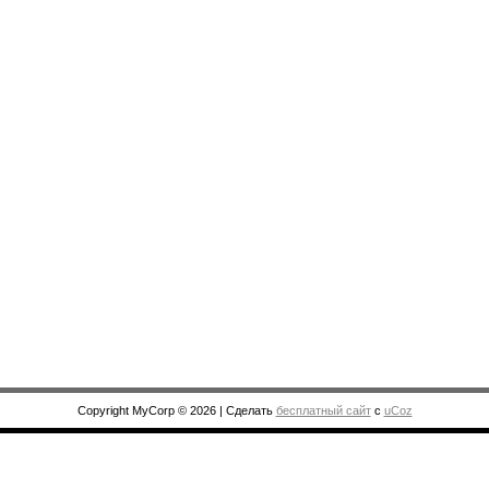
Copyright MyCorp © 2026
|
Сделать
бесплатный сайт
с
uCoz