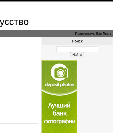
усство
Приветствую Вас
Гость
Поиск