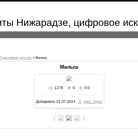
иты Нижарадзе, цифровое иск
Счастливое детство
» Малыш
Малыш
1278
0
0.0
В реальном размере
1024x723
Добавлено
01.07.2014
max_rogov
/ 63.5Kb