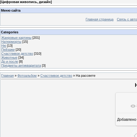
[
Цифровая живопись, дизайн
]
Меню сайта
Главная страница
Связь с авт
Categories
Жанровые картины
[201]
Натюрморты
[15]
Ню
[13]
Пейзажи
[20]
Счастливое детство
[310]
Животные
[34]
До и после
[8]
Предметы антикваритата
[3]
Главная
»
Фотоальбом
»
Счастливое детство
» На рассвете
В ре
Добавлено