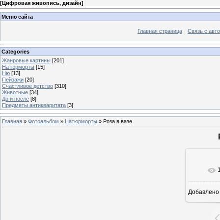
[
Цифровая живопись, дизайн
]
Меню сайта
Главная страница
Связь с авт
Categories
Жанровые картины
[201]
Натюрморты
[15]
Ню
[13]
Пейзажи
[20]
Счастливое детство
[310]
Животные
[34]
До и после
[8]
Предметы антикваритата
[3]
Главная
»
Фотоальбом
»
Натюрморты
» Роза в вазе
В ре
Добавлено