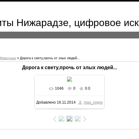
иты Нижарадзе, цифровое иск
Животные
» Дорога к свету,прочь от злых людей...
Дорога к свету,прочь от злых людей...
1046
0
0.0
В реальном размере
1024x724
Добавлено
16.11.2014
max_rogov
/ 112.9Kb