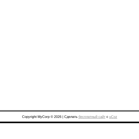
Copyright MyCorp © 2026
|
Сделать
бесплатный сайт
с
uCoz