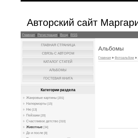
Авторский сайт Маргар
Главная
|
Регистрация
|
Вход
|
RSS
ГЛАВНАЯ СТРАНИЦА
Альбомы
СВЯЗЬ С АВТОРОМ
Главная
»
Фотоальбом
»
КАТАЛОГ СТАТЕЙ
АЛЬБОМЫ
ГОСТЕВАЯ КНИГА
Категории раздела
Жанровые картины
[201]
Натюрморты
[15]
Ню
[13]
Пейзажи
[20]
Счастливое детство
[310]
Животные
[34]
До и после
[8]