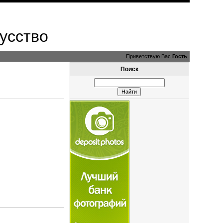
усство
Приветствую Вас
Гость
Поиск